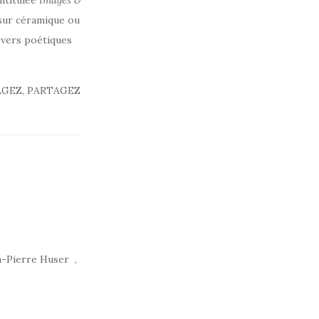
intitulée
Images &
e sur céramique ou
 vers poétiques
ARTAGEZ, PARTAGEZ
n-Pierre Huser ,