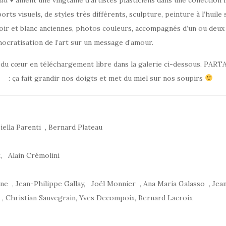
 du ♥
allient une vingtaine d’artistes plasticiens dans une collection 
orts visuels, de styles très différents, sculpture, peinture à l’huil
oir et blanc anciennes, photos couleurs, accompagnés d’un ou deux
ocratisation de l’art sur un message d’amour.
s du cœur en téléchargement libre dans la galerie ci-dessous. P
: ça fait grandir nos doigts et met du miel sur nos soupirs
iella Parenti , Bernard Plateau
, Alain Crémolini
ne , Jean-Philippe Gallay, Joël Monnier , Ana Maria Galasso , Jea
, Christian Sauvegrain, Yves Decompoix, Bernard Lacroix